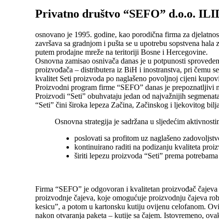
Privatno društvo “SEFO” d.o.o. IL
osnovano je 1995. godine, kao porodična firma za djelatnost
završava sa gradnjom i pušta se u upotrebu sopstvena hala z
putem prodajne mreže na teritoriji Bosne i Hercegovine.
Osnovna zamisao osnivača danas je u potpunosti sprovedena u
proizvođača – distributera iz BiH i inostranstva, pri čemu s
kvalitet Seti proizvoda po naglašeno povoljnoj cijeni kupov
Proizvodni program firme “SEFO” danas je prepoznatljivi na
Proizvodi “Seti” obuhvataju jedan od najvažnijih segmenata
“Seti” čini široka lepeza Začina, Začinskog i ljekovitog bilj
Osnovna strategija je sadržana u sljedećim aktivnosti
poslovati sa profitom uz naglašeno zadovoljst
kontinuirano raditi na podizanju kvaliteta proiz
širiti lepezu proizvoda “Seti” prema potrebama 
Firma “SEFO” je odgovoran i kvalitetan proizvođač čajeva u
proizvodnje čajeva, koje omogućuje proizvodnju čajeva robn
kesicu”, a potom u kartonsku kutiju ovijenu celofanom. Ovim
nakon otvaranja paketa – kutije sa čajem. Istovremeno, ovakv