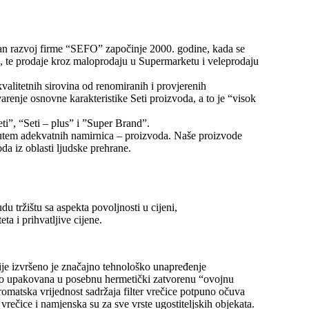
mičan razvoj firme “SEFO” započinje 2000. godine, kada se
da, te prodaje kroz maloprodaju u Supermarketu i veleprodaju
valitetnih sirovina od renomiranih i provjerenih
arenje osnovne karakteristike Seti proizvoda, a to je “visok
i”, “Seti – plus” i ”Super Brand”.
 putem adekvatnih namirnica – proizvoda. Naše proizvode
oda iz oblasti ljudske prehrane.
du tržištu sa aspekta povoljnosti u cijeni,
a i prihvatljive cijene.
ije izvršeno je značajno tehnološko unapređenje
ačno upakovana u posebnu hermetički zatvorenu “ovojnu
romatska vrijednost sadržaja filter vrečice potpuno očuva
vrečice i namjenska su za sve vrste ugostiteljskih objekata.