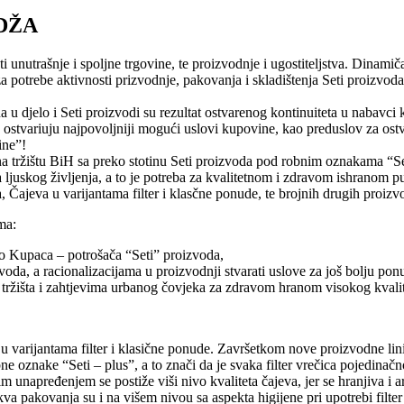
IDŽA
i unutrašnje i spoljne trgovine, te proizvodnje i ugostiteljstva. Dina
a potrebe aktivnosti prizvodnje, pakovanja i skladištenja Seti proizvo
 djelo i Seti proizvodi su rezultat ostvarenog kontinuiteta u nabavci k
e ostvariuju najpovoljniji mogući uslovi kupovine, kao preduslov za ostv
ine”!
 tržištu BiH sa preko stotinu Seti proizvoda pod robnim oznakama “Set
 ljuskog življenja, a to je potreba za kvalitetnom i zdravom ishranom
a, Čajeva u varijantama filter i klasčne ponude, te brojnih drugih proizv
ma:
vo Kupaca – potrošača “Seti” proizvoda,
voda, a racionalizacijama u proizvodnji stvarati uslove za još bolju ponu
tržišta i zahtjevima urbanog čovjeka za zdravom hranom visokog kvalitet
 varijantama filter i klasične ponude. Završetkom nove proizvodne lin
e oznake “Seti – plus”, a to znači da je svaka filter vrečica pojedin
 unapređenjem se postiže viši nivo kvaliteta čajeva, jer se hranjiva i a
a pakovanja su i na višem nivou sa aspekta higijene pri upotrebi filter 