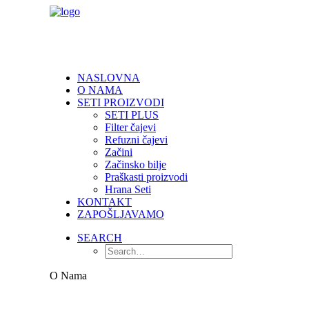
NASLOVNA
O NAMA
SETI PROIZVODI
SETI PLUS
Filter čajevi
Refuzni čajevi
Začini
Začinsko bilje
Praškasti proizvodi
Hrana Seti
KONTAKT
ZAPOŠLJAVAMO
SEARCH
O Nama