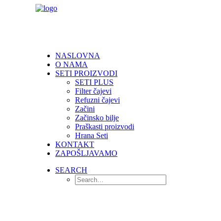
NASLOVNA
O NAMA
SETI PROIZVODI
SETI PLUS
Filter čajevi
Refuzni čajevi
Začini
Začinsko bilje
Praškasti proizvodi
Hrana Seti
KONTAKT
ZAPOŠLJAVAMO
SEARCH