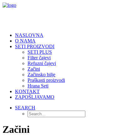
NASLOVNA
O NAMA
SETI PROIZVODI
SETI PLUS
Filter čajevi
Refuzni čajevi
Začini
Začinsko bilje
Praškasti proizvodi
Hrana Seti
KONTAKT
ZAPOŠLJAVAMO
SEARCH
Začini