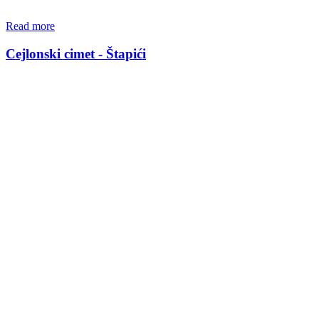
Read more
Cejlonski cimet - Štapići