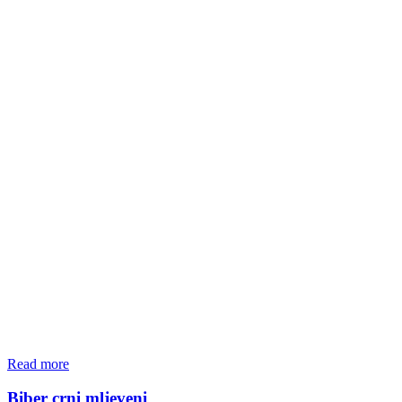
Read more
Biber crni mljeveni