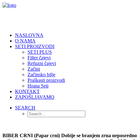
NASLOVNA
O NAMA
SETI PROIZVODI
SETI PLUS
Filter čajevi
Refuzni čajevi
Začini
Začinsko bilje
Praškasti proizvodi
Hrana Seti
KONTAKT
ZAPOŠLJAVAMO
SEARCH
BIBER CRNI (Papar crni) Dobije se branjem zrna neposredno