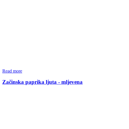
Read more
Začinska paprika ljuta - mljevena