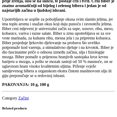
prije zrenja, suši se na suncu, te postaje crn i tvrd. Crni biber je
znatno aromatičniji od bijelog i zelenog bibera i jedan je od
najstarijih začina u ljudskoj ishrani.
Upotrebljava se uopšte za poboljšanje okusa svim slanim jelima, jer
ima toplu aromu i snažan okus koji daju punoću i ravnotežu jelima.
Biber crni mljeveni je univerzalni začin za supe, sosove, ribu, meso,
kobasice, variva i razne salate. Biber u zrnu upotrebljava se za sve
vrste marinada, za kuhanu ribu, mesna jela i za pripremu kobasica.
Biber posjeduje ljekovito djelovanje na probavu što uveliko
potpomaže kod varenja, a stimulativno djeluje i na krvotok. Biber je
dio fascinantne priče o odnosu između začina, ulja i fiziologije
mozga. Biber pomaže u prijenosu hranjivih sastojaka kroz krvnu
barijeru u mozgu, a pošto se mozak sastoji od 50 % masnoće, on se
uglavnom hrani visoko kvalitetnim uljima. Prženje svježe
samljevenog bibera u organskom ekstra čistom maslinovom ulju ili
giju preporučuje se u redovnoj ishrani.
PAKOVANJA: 10 g, 100 g
Category
Začini
Related products