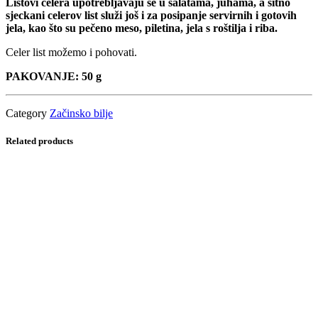
Listovi celera upotrebljavaju se u salatama, juhama, a sitno
sjeckani celerov list služi još i za posipanje servirnih i gotovih
jela, kao što su pečeno meso, piletina, jela s roštilja i riba.
Celer list možemo i pohovati.
PAKOVANJE: 50 g
Category
Začinsko bilje
Related products