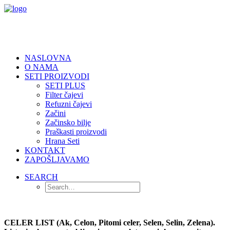
NASLOVNA
O NAMA
SETI PROIZVODI
SETI PLUS
Filter čajevi
Refuzni čajevi
Začini
Začinsko bilje
Praškasti proizvodi
Hrana Seti
KONTAKT
ZAPOŠLJAVAMO
SEARCH
CELER LIST (Ak, Celon, Pitomi celer, Selen, Selin, Zelena).