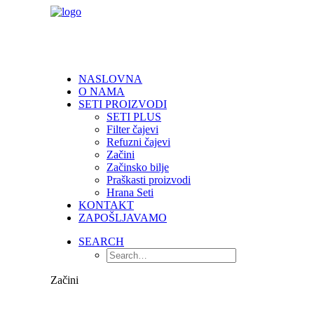
NASLOVNA
O NAMA
SETI PROIZVODI
SETI PLUS
Filter čajevi
Refuzni čajevi
Začini
Začinsko bilje
Praškasti proizvodi
Hrana Seti
KONTAKT
ZAPOŠLJAVAMO
SEARCH
Začini