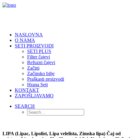
NASLOVNA
O NAMA
SETI PROIZVODI
SETI PLUS
Filter čajevi
Refuzni čajevi
Začini
Začinsko bilje
Praškasti proizvodi
Hrana Seti
KONTAKT
ZAPOŠLJAVAMO
SEARCH
LIPA (Lipac, Lipolist, Lipa velelista, Zimska lipa) Čaj od