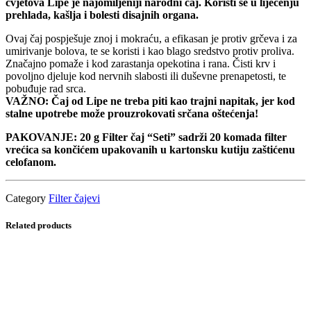
cvjetova Lipe je najomiljeniji narodni čaj. Koristi se u liječenju
prehlada, kašlja i bolesti disajnih organa.
Ovaj čaj pospješuje znoj i mokraću, a efikasan je protiv grčeva i za
umirivanje bolova, te se koristi i kao blago sredstvo protiv proliva.
Značajno pomaže i kod zarastanja opekotina i rana. Čisti krv i
povoljno djeluje kod nervnih slabosti ili duševne prenapetosti, te
pobuđuje rad srca.
VAŽNO: Čaj od Lipe ne treba piti kao trajni napitak, jer kod
stalne upotrebe može prouzrokovati srčana oštećenja!
PAKOVANJE: 20 g Filter čaj “Seti” sadrži 20 komada filter
vrećica sa končićem upakovanih u kartonsku kutiju zaštićenu
celofanom.
Category
Filter čajevi
Related products