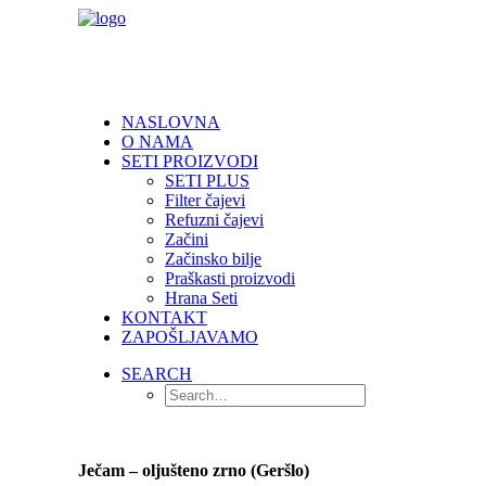
NASLOVNA
O NAMA
SETI PROIZVODI
SETI PLUS
Filter čajevi
Refuzni čajevi
Začini
Začinsko bilje
Praškasti proizvodi
Hrana Seti
KONTAKT
ZAPOŠLJAVAMO
SEARCH
Ječam – oljušteno zrno (Geršlo)