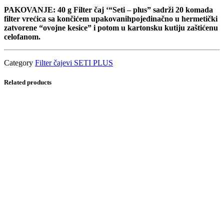
PAKOVANJE: 40 g Filter čaj ‘“Seti – plus” sadrži 20 komada
filter vrećica sa končićem upakovanihpojedinačno u hermetički
zatvorene “ovojne kesice” i potom u kartonsku kutiju zaštićenu
celofanom.
Category
Filter čajevi SETI PLUS
Related products