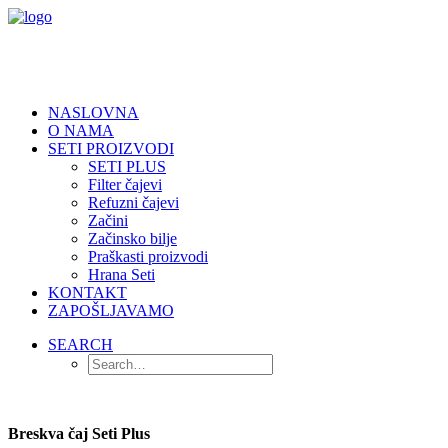
NASLOVNA
O NAMA
SETI PROIZVODI
SETI PLUS
Filter čajevi
Refuzni čajevi
Začini
Začinsko bilje
Praškasti proizvodi
Hrana Seti
KONTAKT
ZAPOŠLJAVAMO
SEARCH
Breskva čaj Seti Plus