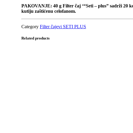
PAKOVANJE: 40 g Filter čaj ‘“Seti – plus” sadrži 20 k
kutiju zaštićenu celofanom.
Category
Filter čajevi SETI PLUS
Related products