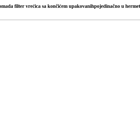
omada filter vrećica sa končićem upakovanihpojedinačno u hermet