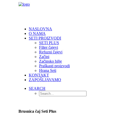
NASLOVNA
O NAMA
SETI PROIZVODI
SETI PLUS
Filter čajevi
Refuzni čajevi
Začini
Začinsko bilje
Praškasti proizvodi
Hrana Seti
KONTAKT
ZAPOŠLJAVAMO
SEARCH
Brusnica čaj Seti Plus