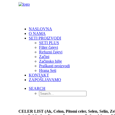
NASLOVNA
O NAMA
SETI PROIZVODI
SETI PLUS
Filter čajevi
Refuzni čajevi
Začini
Začinsko bilje
Praškasti proizvodi
Hrana Seti
KONTAKT
ZAPOŠLJAVAMO
SEARCH
CELER LIST (Ak, Celon, Pitomi celer, Selen, Selin, Zelena