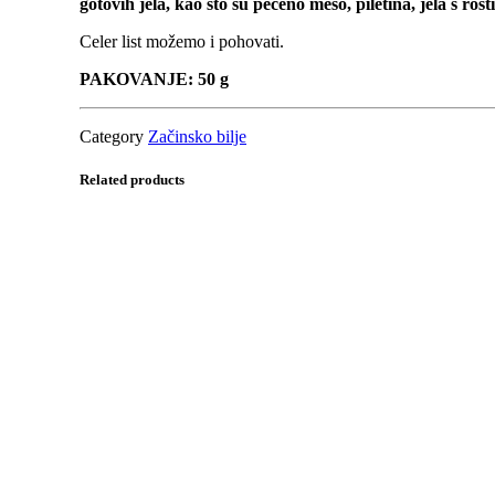
gotovih jela, kao što su pečeno meso, piletina, jela s roštil
Celer list možemo i pohovati.
PAKOVANJE: 50 g
Category
Začinsko bilje
Related products