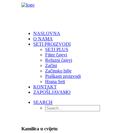
NASLOVNA
O NAMA
SETI PROIZVODI
SETI PLUS
Filter čajevi
Refuzni čajevi
Začini
Začinsko bilje
Praškasti proizvodi
Hrana Seti
KONTAKT
ZAPOŠLJAVAMO
SEARCH
Kamilica u cvijetu