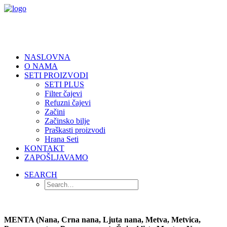
NASLOVNA
O NAMA
SETI PROIZVODI
SETI PLUS
Filter čajevi
Refuzni čajevi
Začini
Začinsko bilje
Praškasti proizvodi
Hrana Seti
KONTAKT
ZAPOŠLJAVAMO
SEARCH
MENTA (Nana, Crna nana, Ljuta nana, Metva, Metvica,