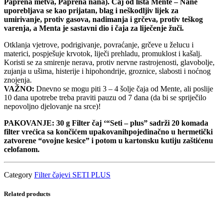
Paprena metva, Paprena nana). Čaj od lista Mente – Nane
uporebljava se kao prijatan, blag i neškodljiv lijek za
umirivanje, protiv gasova, nadimanja i grčeva, protiv teškog
varenja, a Menta je sastavni dio i čaja za liječenje žuči.
Otklanja vjetrove, podrigivanje, povraćanje, grčeve u želucu i
materici, pospješuje krvotok, liječi prehladu, promuklost i kašalj.
Koristi se za smirenje nerava, protiv nervne rastrojenosti, glavobolje,
zujanja u ušima, histerije i hipohondrije, groznice, slabosti i noćnog
znojenja.
VAŽNO:
Dnevno se mogu piti 3 – 4 šolje čaja od Mente, ali poslije
10 dana upotrebe treba praviti pauzu od 7 dana (da bi se spriječilo
nepovoljno djelovanje na srce)!
PAKOVANJE: 30 g Filter čaj ‘“Seti – plus” sadrži 20 komada
filter vrećica sa končićem upakovanihpojedinačno u hermetički
zatvorene “ovojne kesice” i potom u kartonsku kutiju zaštićenu
celofanom.
Category
Filter čajevi SETI PLUS
Related products