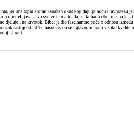
ima, jer ima toplu aromu i snažan okus koji daju punoću i ravnotežu jeli
 zrnu upotrebljava se za sve vrste marinada, za kuhanu ribu, mesna jela 
o djeluje i na krvotok. Biber je dio fascinantne priče o odnosu između 
se mozak sastoji od 50 % masnoće, on se uglavnom hrani visoko kvalitet
vnoj ishrani.