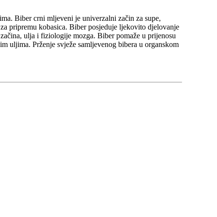
ma. Biber crni mljeveni je univerzalni začin za supe,
i za pripremu kobasica. Biber posjeduje ljekovito djelovanje
začina, ulja i fiziologije mozga. Biber pomaže u prijenosu
nim uljima. Prženje svježe samljevenog bibera u organskom