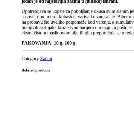
jedan je od najstarijih začina u ljudskoj ishrani.
Upotrebljava se uopšte za poboljšanje okusa svim slanim jel
sosove, ribu, meso, kobasice, variva i razne salate. Biber u
na probavu što uveliko potpomaže kod varenja, a stimulativn
hranjivih sastojaka kroz krvnu barijeru u mozgu, a pošto 
ekstra čistom maslinovom ulju ili giju preporučuje se u redo
PAKOVANJA: 10 g, 100 g
Category
Začini
Related products