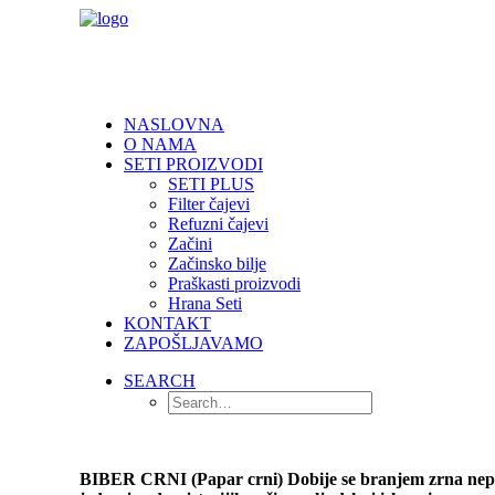
NASLOVNA
O NAMA
SETI PROIZVODI
SETI PLUS
Filter čajevi
Refuzni čajevi
Začini
Začinsko bilje
Praškasti proizvodi
Hrana Seti
KONTAKT
ZAPOŠLJAVAMO
SEARCH
BIBER CRNI (Papar crni) Dobije se branjem zrna neposred