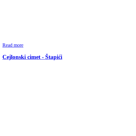
Read more
Cejlonski cimet - Štapići