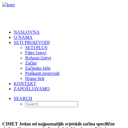
NASLOVNA
O NAMA
SETI PROIZVODI
SETI PLUS
Filter čajevi
Refuzni čajevi
Začini
Začinsko bilje
Praškasti proizvodi
Hrana Seti
KONTAKT
ZAPOŠLJAVAMO
SEARCH
CIMET Jedan od najpoznatijih svjetskih začina specifične