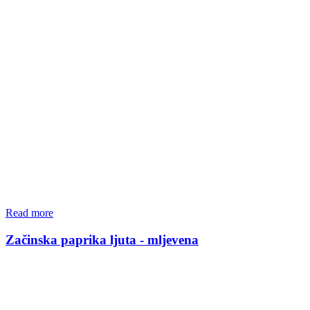
Read more
Začinska paprika ljuta - mljevena