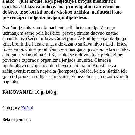
slatko – ljute arome, koji posjeduje I brojna medicinska
svojstva. Ublažava bolove, ima protivupalno i antivirusno
dejstvo, te se koristi protiv visokog pritiska, nadutosti i kao
prevencija ili odgoda javljanju dijabetesa.
Naučno je dokazano da pacijenti s dijabetesom tipa 2 mogu
uzimanjem samo pola kašičice pravog cimeta dnevno znatno
smanjiti nivo šećera u krvi. Cimet pomaže kod liječenja oboljenja
grla, bronhitisa i upale uha, a dokazano snižava nivo masti i lošeg
holesterola. Cimet je odličan izvor mangana, gvožđa, bakra i cinka,
a bogat je vitaminima C i K, te ako se redovno jede preko zime
povećava otpornost organizma jer jača imunitet. Cimet se
upotrebljava u štapićima ili mljeveni – u prahu. Koristi se za
začinjavanje raznih napitaka (kompota), kolača, keksa slatkih jela
(pita od jabuka i sutlijaš su nezamislivi bez cimeta ) i raznih vrućih
napitaka.
PAKOVANJE: 10 g, 100 g
Category
Začini
Related products