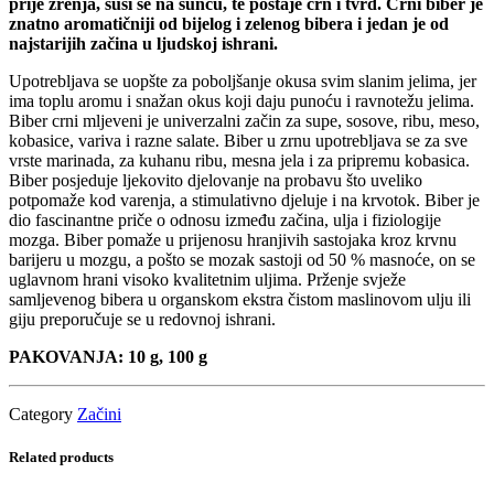
prije zrenja, suši se na suncu, te postaje crn i tvrd. Crni biber je
znatno aromatičniji od bijelog i zelenog bibera i jedan je od
najstarijih začina u ljudskoj ishrani.
Upotrebljava se uopšte za poboljšanje okusa svim slanim jelima, jer
ima toplu aromu i snažan okus koji daju punoću i ravnotežu jelima.
Biber crni mljeveni je univerzalni začin za supe, sosove, ribu, meso,
kobasice, variva i razne salate. Biber u zrnu upotrebljava se za sve
vrste marinada, za kuhanu ribu, mesna jela i za pripremu kobasica.
Biber posjeduje ljekovito djelovanje na probavu što uveliko
potpomaže kod varenja, a stimulativno djeluje i na krvotok. Biber je
dio fascinantne priče o odnosu između začina, ulja i fiziologije
mozga. Biber pomaže u prijenosu hranjivih sastojaka kroz krvnu
barijeru u mozgu, a pošto se mozak sastoji od 50 % masnoće, on se
uglavnom hrani visoko kvalitetnim uljima. Prženje svježe
samljevenog bibera u organskom ekstra čistom maslinovom ulju ili
giju preporučuje se u redovnoj ishrani.
PAKOVANJA: 10 g, 100 g
Category
Začini
Related products