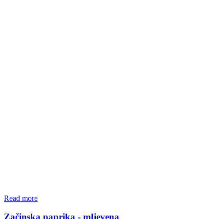
Read more
Začinska paprika - mljevena