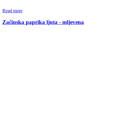
Read more
Začinska paprika ljuta - mljevena