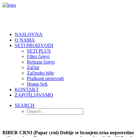
NASLOVNA
O NAMA
SETI PROIZVODI
SETI PLUS
Filter čajevi
Refuzni čajevi
Začini
Začinsko bilje
Praškasti proizvodi
Hrana Seti
KONTAKT
ZAPOŠLJAVAMO
SEARCH
BIBER CRNI (Papar crni) Dobije se branjem zrna neposredno